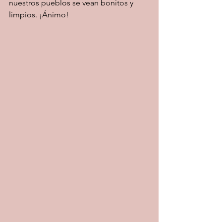
nuestros pueblos se vean bonitos y 
limpios. ¡Ánimo!