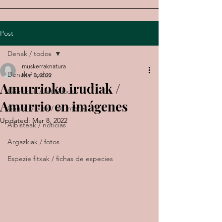
Post
Denak / todos
muskerraknatura
Denak / todos
Mar 3, 2022
Amurrioko irudiak /
Ekimenak / actividades
Amurrio en imágenes
Gauza bitxiak / de interés
Updated:
Mar 8, 2022
Albisteak / noticias
Argazkiak / fotos
Espezie fitxak / fichas de especies