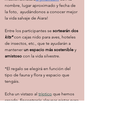
nombre, lugar aproximado y fecha de 
la foto,  ayudándonos a conocer mejor 
la vida salvaje de Aiara!
Entre los participantes se 
sortearán dos
kits*
 con cajas nido para aves, hoteles 
de insectos, etc., que te ayudarán a 
mantener 
un espacio más sostenible
 y 
amistoso 
con la vida silvestre. 
*El regalo se elegirá en función del 
tipo de fauna y flora y espacio que 
tengáis.
Echa un vistazo al 
tríptico
 que hemos 
creado. Encontrarás algunas pistas para 
adoptar medidas en tu jardín o terraza 
que faciliten la vida salvaje. 