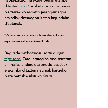
habia-kaxak, intsektu-hotelak eta abar 
dituzten 
bi kit* 
zozketatuko dira, basa-
bizitzarekiko espazio jasangarriagoa 
eta adiskidetsuagoa izaten lagunduko 
dizutenak. 
* Oparia fauna eta flora motaren eta daukazun  
espazioaren arabera aukeratuko da.
Begirada bat botaiozu sortu dugun 
triptikoari
. Zure lorategian edo terrazan 
animalia, landare eta onddo basatiak 
erakarriko dituzten neurriak hartzeko 
pista batzuk aurkituko dituzu.