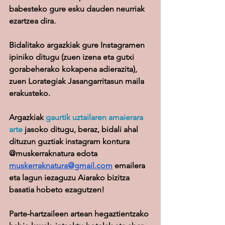
babesteko gure esku dauden neurriak 
ezartzea dira.
Bidalitako argazkiak gure Instagramen 
ipiniko ditugu (zuen izena eta gutxi 
gorabeherako kokapena adierazita), 
zuen Lorategiak Jasangarritasun maila 
erakusteko.
Argazkiak 
gaurtik uztailaren amaierara 
arte
 jasoko ditugu, beraz, bidali ahal 
dituzun guztiak instagram kontura 
@muskerraknatura edota 
muskerraknatura@gmail.com
 emailera 
eta lagun iezaguzu Aiarako bizitza 
basatia hobeto ezagutzen!
Parte-hartzaileen artean hegaztientzako 