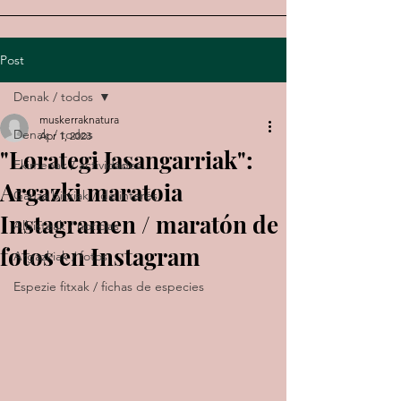
Post
Denak / todos
muskerraknatura
Denak / todos
Apr 1, 2023
"Lorategi Jasangarriak":
Ekimenak / actividades
Argazki maratoia
Gauza bitxiak / de interés
Instagramen / maratón de
Albisteak / noticias
fotos en Instagram
Argazkiak / fotos
Espezie fitxak / fichas de especies