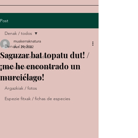
Post
Denak / todos
muskerraknatura
Denak / todos
Jun 29, 2022
Saguzar bat topatu dut! /
Ekimenak / actividades
¡me he encontrado un
Gauza bitxiak / de interés
murciélago!
Albisteak / noticias
Argazkiak / fotos
Espezie fitxak / fichas de especies