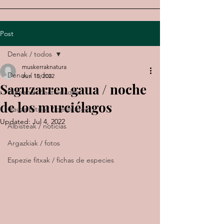
Post
Denak / todos
muskerraknatura
Denak / todos
Jun 15, 2022
Saguzarren gaua / noche
Ekimenak / actividades
de los murciélagos
Gauza bitxiak / de interés
Updated:
Jul 4, 2022
Albisteak / noticias
Argazkiak / fotos
Espezie fitxak / fichas de especies