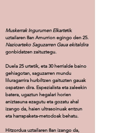
Muskerrak Ingurumen Elkarte
tik 
uztailaren 8an Amurrion egingo den 25. 
Nazioarteko Saguzarren Gaua ekitaldira
gonbidatzen zaituztegu.
Duela 25 urtetik, eta 30 herrialde baino 
gehiagotan, saguzarren mundu 
liluragarrira hurbiltzen gaituzten gauak 
ospatzen dira. Espezialista eta zaleekin 
batera, ugaztun hegalari horien 
aniztasuna ezagutu eta gozatu ahal 
izango da, haien ultrasoinuak entzun 
eta harrapaketa-metodoak behatu.
Hitzordua uztailaren 8an izango da, 