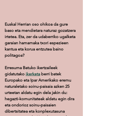
Euskal Herrian oso ohikoa da gure 
baso eta mendietara naturaz gozatzera 
irtetea. Eta, zer da udaberriko ugalketa 
garaian hamarnaka txori espezieen 
kantua eta korua entzutea baino 
politagoa?
Erresuma Batuko ikertzaileek 
gidatutako 
ikerketa
 berri batek 
Europako eta Ipar Amerikako eremu 
naturaletako soinu-paisaia azken 25 
urteetan aldatu egin dela jakin du: 
hegazti-komunitateak aldatu egin dira 
eta ondorioz soinu-paisaien 
dibertsitatea eta konplexutasuna 