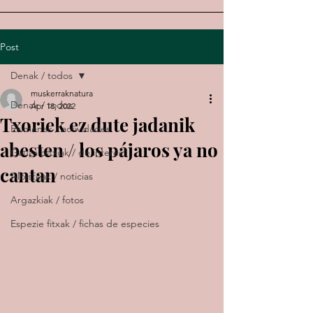
Post
Denak / todos
muskerraknatura
Denak / todos
Apr 18, 2022
Txoriek ez dute jadanik
Ekimenak / actividades
abesten / los pájaros ya no
Gauza bitxiak / de interés
cantan
Albisteak / noticias
Argazkiak / fotos
Espezie fitxak / fichas de especies