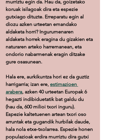
murriztu egin da. Hau da, goizetako 
koruak isilagoak dira eta espezie 
gutxiago dituzte. Erreparatu egin al 
diozu azken urteetan emandako 
aldaketa horri? Ingurumenaren 
aldaketa horrek eragina du gizakien eta 
naturaren arteko harremanean, eta 
ondorio nabarmenak eragin ditzake 
gure osasunean.
Hala ere, aurkikuntza hori ez da guztiz 
harrigarria; izan ere, 
estimazioen 
arabera
, azken 40 urteetan Europak 6 
hegazti indibiduetatik bat galdu du 
(hau da, 600 milioi txori inguru). 
Espezie kaltetuenen artean txori oso 
arruntak eta gugandik hurbilak daude, 
hala nola etxe-txolarrea. Espezie honen 
populazioak erdira murriztu dira gutxi 