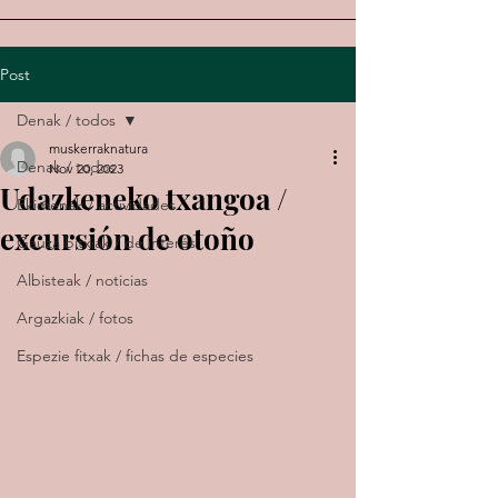
Post
Denak / todos
muskerraknatura
Denak / todos
Nov 20, 2023
Udazkeneko txangoa /
Ekimenak / actividades
excursión de otoño
Gauza bitxiak / de interés
Albisteak / noticias
Argazkiak / fotos
Espezie fitxak / fichas de especies