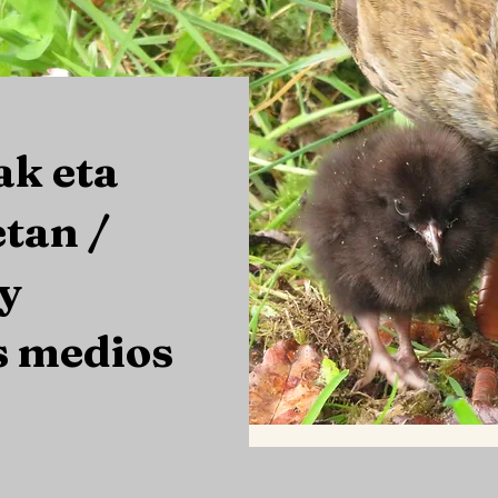
ak eta
tan /
y
s medios