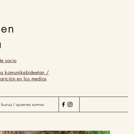
men
a
te socio
ta komunikabideetan /
arición en los medios
 buruz / quienes somos