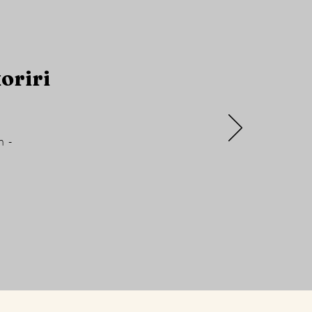
oriri
n -