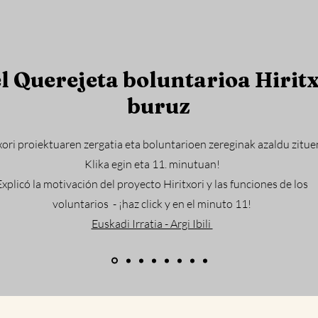
l Querejeta boluntarioa Hiritx
buruz
xori proiektuaren zergatia eta boluntarioen zereginak azaldu zitue
Klika egin
eta 11. minutuan
!
Explicó la motivación del proyecto Hiritxori y las funciones de los
voluntarios - ¡haz click y en el minuto 11!
Euskadi Irratia - Argi Ibili