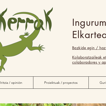
Inguru
Elkarte
Bazkide egin / haz
Muskerrak
Kolaboratzaileak e
colaboradores y ap
Iritzia / opinión
Proiektuak / proyectos
Guri