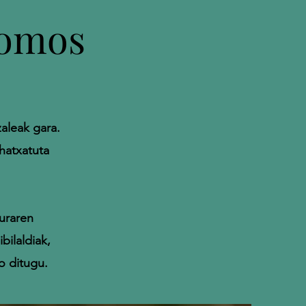
somos
aleak gara.
ehatxatuta
uraren
ilaldiak,
ko ditugu.