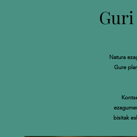
Guri
Natura eza
Gure plan
Kontse
ezagumena
bisitak e