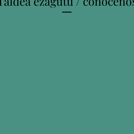
Taldea ezagutu / conóceno