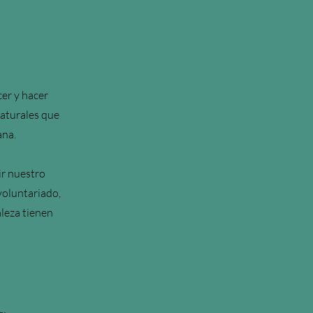
er y hacer
naturales que
ana.
ir nuestro
voluntariado,
aleza tienen