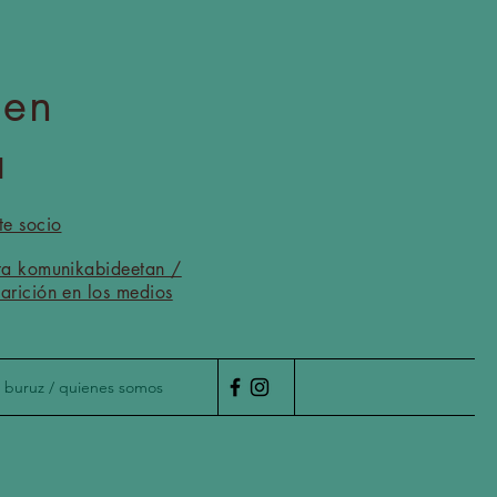
men
a
te socio
ta komunikabideetan /
arición en los medios
 buruz / quienes somos