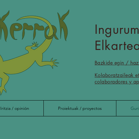
Inguru
Elkarte
Bazkide egin / haz
Muskerrak
Kolaboratzaileak e
colaboradores y ap
Iritzia / opinión
Proiektuak / proyectos
Guri