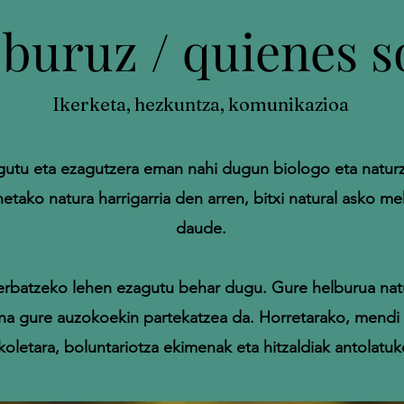
 buruz / quienes 
Ikerketa, hezkuntza, komunikazioa
gutu eta ezagutzera eman nahi dugun biologo eta naturz
etako natura harrigarria den arren, bitxi natural asko m
daude.
rbatzeko lehen ezagutu behar dugu. Gure helburua nat
 gure auzokoekin partekatzea da. Horretarako, mendi ib
skoletara, boluntariotza ekimenak eta hitzaldiak antolatu