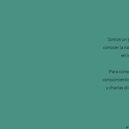
Somos un g
conocer la na
en 
Para cons
conocimiento 
y charlas d