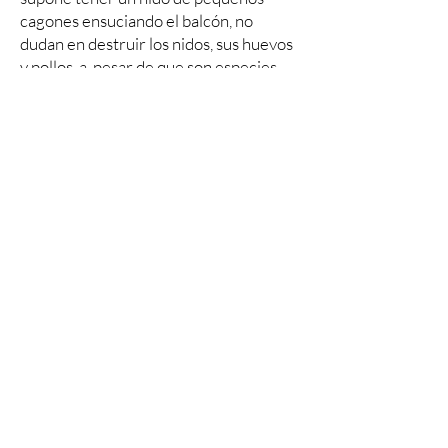
cagones ensuciando el balcón, no
dudan en destruir los nidos, sus huevos
y pollos, a pesar de que son especies
protegidas y la multa por este cruel e
innecesario acto es de miles de euros.
Estos animales no sólo se enfrentan a
estas amenazas, también al uso
excesivo de pesticidas y, dentro de las
ciudades, a la falta de barro y edificios
adecuados para ubicar y construir sus
nidos. Todas estas razones han llevado
a que las poblaciones de estas especies
se desplomen en los últimos 20 años.
Si una pareja de estos preciados
animales elige tu tejado como lugar de
cría, siéntete afortunado y no
destruyas su nido! Si los excrementos
te molestan hay maneras fáciles de