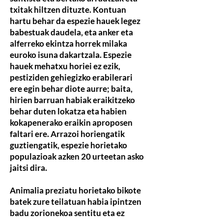
txitak hiltzen dituzte. Kontuan
hartu behar da espezie hauek legez
babestuak daudela, eta anker eta
alferreko ekintza horrek milaka
euroko isuna dakartzala. Espezie
hauek mehatxu horiei ez ezik,
pestiziden gehiegizko erabilerari
ere egin behar diote aurre; baita,
hirien barruan habiak eraikitzeko
behar duten lokatza eta habien
kokapenerako eraikin aproposen
faltari ere. Arrazoi horiengatik
guztiengatik, espezie horietako
populazioak azken 20 urteetan asko
jaitsi dira.
Animalia preziatu horietako bikote
batek zure teilatuan habia ipintzen
badu zorionekoa sentitu eta ez