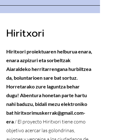
Hiritxori
Hiritxori proiektuaren helburua enara,
enara azpizuri eta sorbeltzak
Aiaraldeko herritarrengana hurbiltzea
da, boluntarioen sare bat sortuz.
Horretarako zure laguntza behar
dugu! Abentura honetan parte hartu
nahi baduzu, bidali mezu elektroniko
bat
hiritxorimuskerrak@gmail.com
-
era
/ El proyecto Hiritxori tiene como
objetivo acercar las golondrinas,
aviones y vencejos a los ciudadanos de