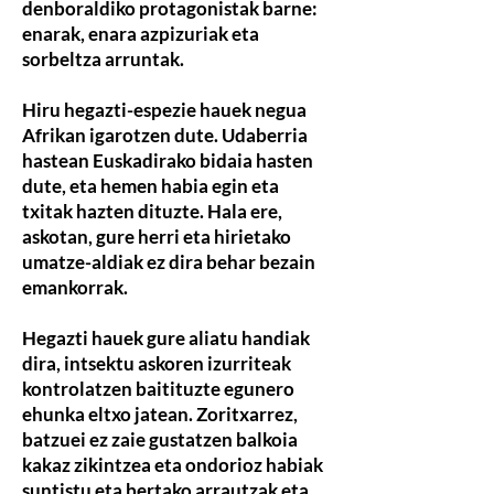
denboraldiko protagonistak barne:
enarak, enara azpizuriak eta
sorbeltza arruntak.
Hiru hegazti-espezie hauek negua
Afrikan igarotzen dute. Udaberria
hastean Euskadirako bidaia hasten
dute, eta hemen habia egin eta
txitak hazten dituzte. Hala ere,
askotan, gure herri eta hirietako
umatze-aldiak ez dira behar bezain
emankorrak.
Hegazti hauek gure aliatu handiak
dira, intsektu askoren izurriteak
kontrolatzen baitituzte egunero
ehunka eltxo jatean. Zoritxarrez,
batzuei ez zaie gustatzen balkoia
kakaz zikintzea eta ondorioz habiak
suntistu eta bertako arrautzak eta