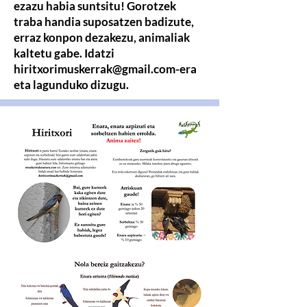
ezazu habia suntsitu! Gorotzek
traba handia suposatzen badizute,
erraz konpon dezakezu, animaliak
kaltetu gabe. Idatzi
hiritxorimuskerrak@gmail.com
-era
eta lagunduko dizugu.