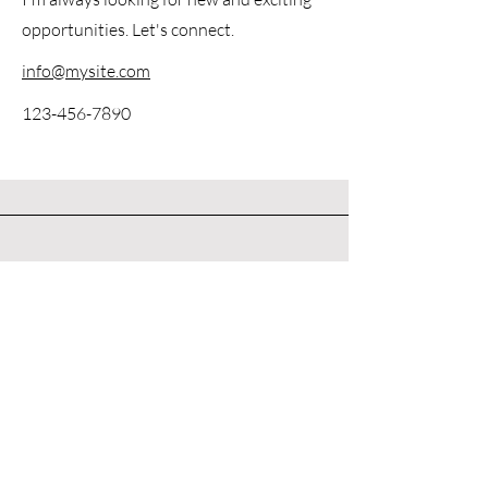
opportunities. Let's connect.
info@mysite.com
123-456-7890
Kontaktua / contacto
First Name
Last Name