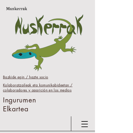
Muskerrak
Bazkide egin / hazte socio
Kolaboratzaileak eta komunikabideetan /
colaboradores y aparición en los medios
Ingurumen
Elkartea