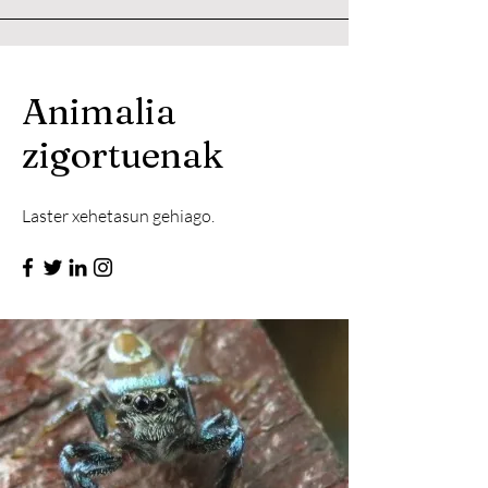
Animalia
zigortuenak
Laster xehetasun gehiago.