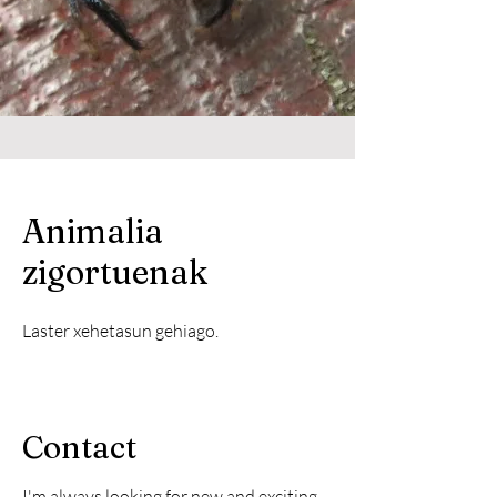
Animalia
zigortuenak
Laster xehetasun gehiago.
Contact
I'm always looking for new and exciting