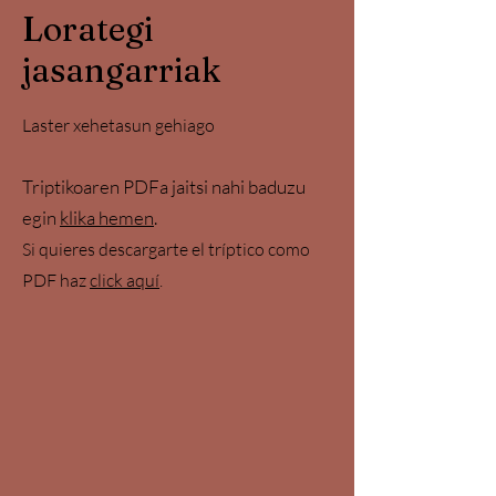
Lorategi
jasangarriak
Laster xehetasun gehiago
Triptikoaren PDFa jaitsi nahi baduzu
egin
klika hemen
.
Si quieres descargarte el tríptico como
PDF haz
clic
k aquí
.