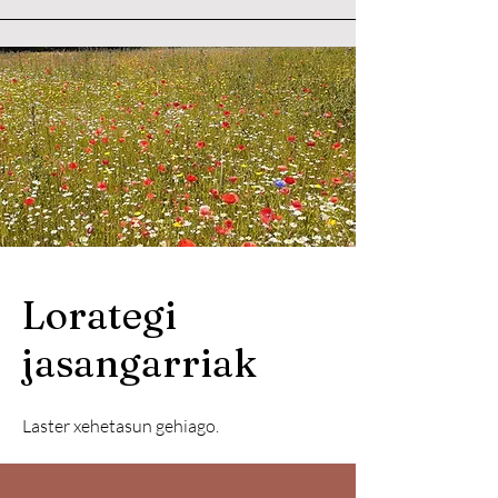
Lorategi
jasangarriak
Laster xehetasun gehiago.