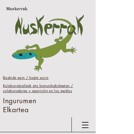
Muskerrak
Bazkide egin / hazte socio
Kolaboratzaileak eta komunikabideetan /
colaboradores y aparición en los medios
Ingurumen
Elkartea