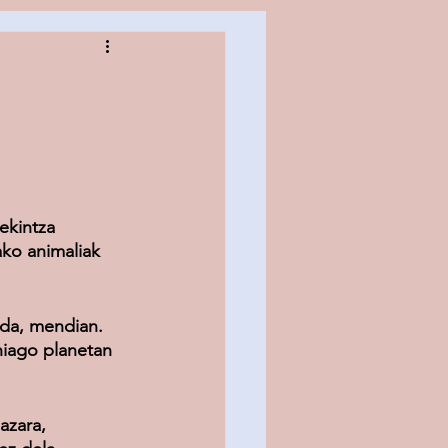
ekintza 
ko animaliak 
 da, mendian. 
hiago planetan 
azara, 