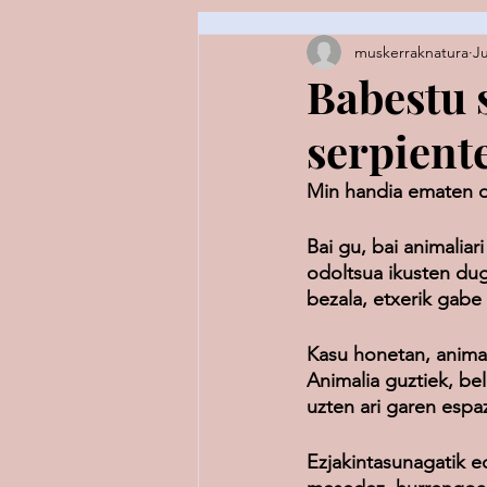
muskerraknatura
Ju
Espezie fitxak / fichas de especi
Babestu s
serpient
Min handia ematen di
Bai gu, bai animaliar
odoltsua ikusten dug
bezala, etxerik gabe 
Kasu honetan, animal
Animalia guztiek, be
uzten ari garen espaz
Ezjakintasunagatik e