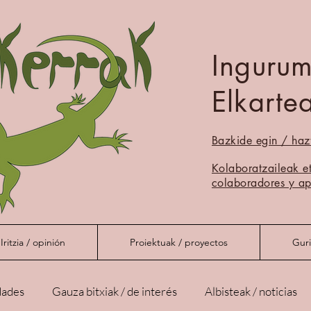
Inguru
Elkarte
Bazkide egin / haz
Muskerrak
Kolaboratzaileak e
colaboradores y ap
Iritzia / opinión
Proiektuak / proyectos
Guri
dades
Gauza bitxiak / de interés
Albisteak / noticias