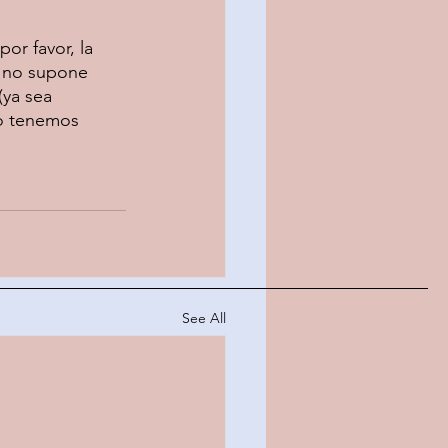
r favor, la 
e no supone 
(ya sea 
o tenemos 
See All