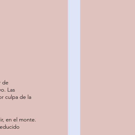
 de 
o. Las 
r culpa de la 
r, en el monte. 
reducido 