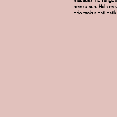
mesedez, hurrengoan 
arriskutsua. Hala ere
edo txakur bati osti