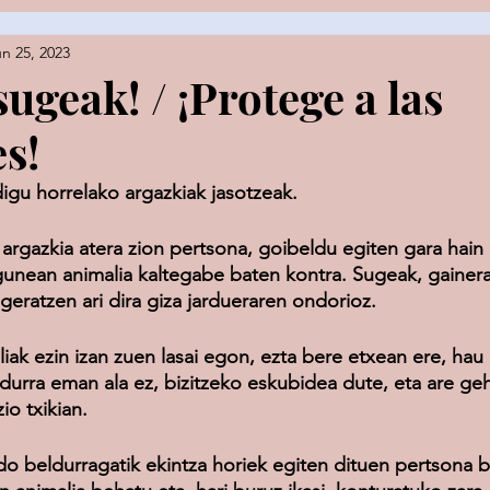
n 25, 2023
es
ugeak! / ¡Protege a las
es!
gu horrelako argazkiak jasotzeak.
i argazkia atera zion pertsona, goibeldu egiten gara hain 
unean animalia kaltegabe baten kontra. Sugeak, gainera
geratzen ari dira giza jardueraren ondorioz.
iak ezin izan zuen lasai egon, ezta bere etxean ere, hau
ldurra eman ala ez, bizitzeko eskubidea dute, eta are ge
io txikian.
do beldurragatik ekintza horiek egiten dituen pertsona b