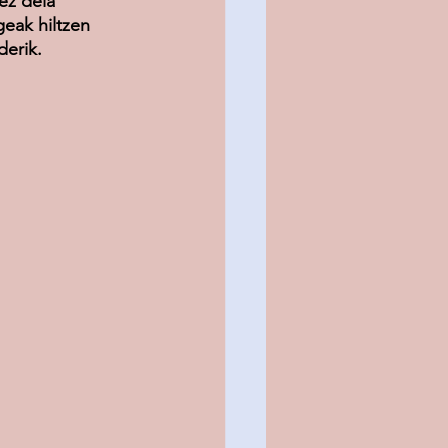
ez dela 
geak hiltzen 
derik.