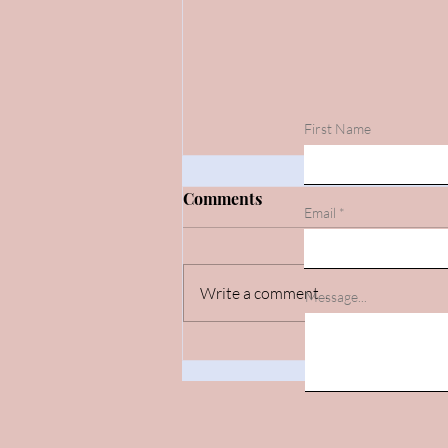
First Name
Comments
Email
Write a comment...
Message...
Iritzi artikulu berria!/ Nuevo
artículo de opinión!