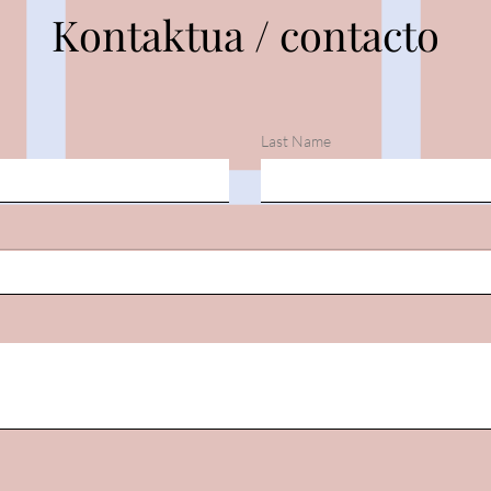
Kontaktua / contacto
Last Name
Itzul
Tximeletak triste daude / las
mariposas están tristes