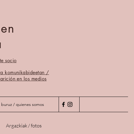
men
a
te socio
ta komunikabideetan /
arición en los medios
 buruz / quienes somos
Argazkiak / fotos