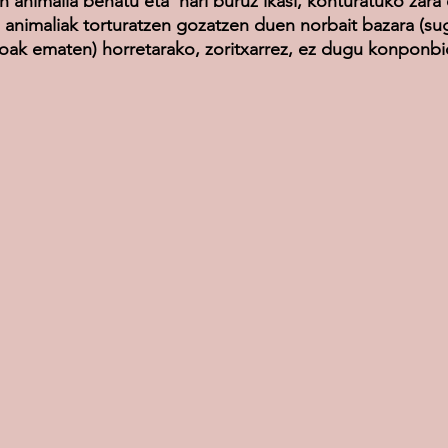
animalia behatu eta  hari buruz ikasi, konturatuko zara 
, animaliak torturatzen gozatzen duen norbait bazara (su
koak ematen) horretarako, zoritxarrez, ez dugu konponbi