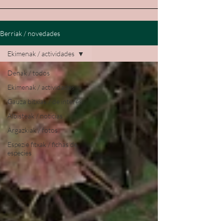
Berriak / novedades
Ekimenak / actividades
Denak / todos
Ekimenak / actividades
Gauza bitxiak / de interés
Albisteak / noticias
Argazkiak / fotos
Espezie fitxak / fichas de
especies