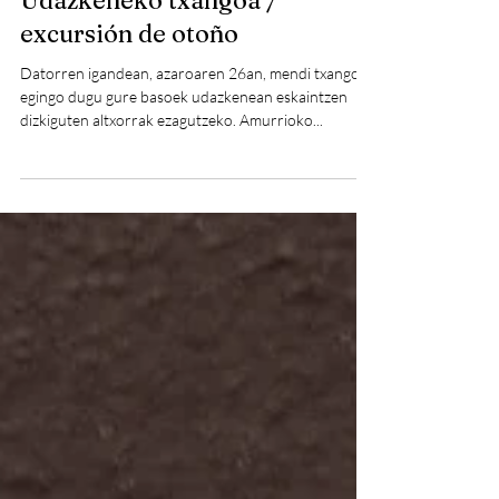
muskerraknatura
Nov 20, 2023
Udazkeneko txangoa /
excursión de otoño
Datorren igandean, azaroaren 26an, mendi txangoa
egingo dugu gure basoek udazkenean eskaintzen
dizkiguten altxorrak ezagutzeko. Amurrioko...