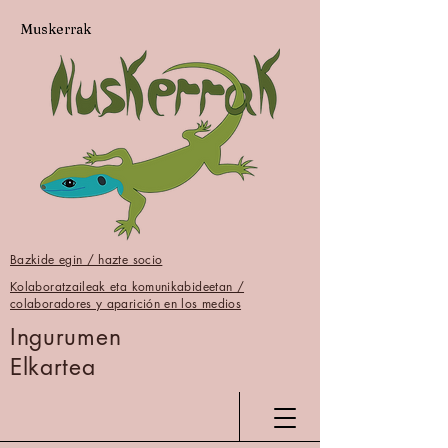
Muskerrak
Bazkide egin / hazte socio
Kolaboratzaileak eta komunikabideetan /
colaboradores y aparición en los medios
Ingurumen
Elkartea