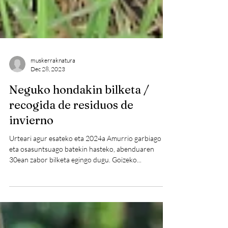
muskerraknatura
Dec 28, 2023
Neguko hondakin bilketa /
recogida de residuos de
invierno
Urteari agur esateko eta 2024a Amurrio garbiago
eta osasuntsuago batekin hasteko, abenduaren
30ean zabor bilketa egingo dugu. Goizeko...