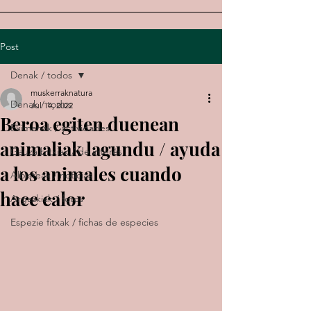
Post
Denak / todos
muskerraknatura
Denak / todos
Jul 14, 2022
Beroa egiten duenean
Ekimenak / actividades
animaliak lagundu / ayuda
Gauza bitxiak / de interés
a los animales cuando
Albisteak / noticias
hace calor
Argazkiak / fotos
Espezie fitxak / fichas de especies