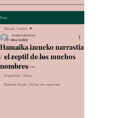
Post
Denak / todos
muskerraknatura
Denak / todos
May 4, 2022
Hamaika izeneko narrastia
Ekimenak / actividades
/ el reptil de los muchos
Gauza bitxiak / de interés
nombres
Albisteak / noticias
Argazkiak / fotos
Espezie fitxak / fichas de especies