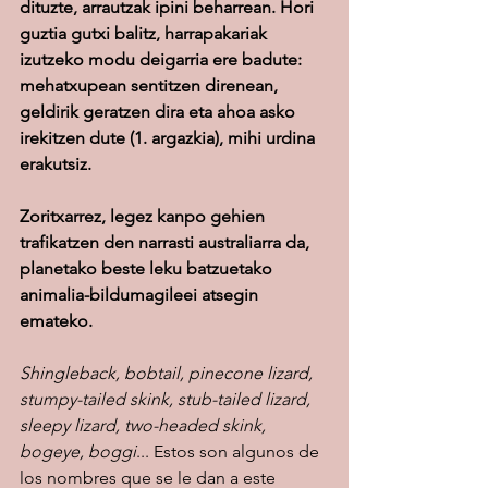
dituzte, arrautzak ipini beharrean. Hori 
guztia gutxi balitz, harrapakariak 
izutzeko modu deigarria ere badute: 
mehatxupean sentitzen direnean, 
geldirik geratzen dira eta ahoa asko 
irekitzen dute (1. argazkia), mihi urdina 
erakutsiz.
Zoritxarrez, legez kanpo gehien 
trafikatzen den narrasti australiarra da, 
planetako beste leku batzuetako 
animalia-bildumagileei atsegin 
emateko.
Shingleback, bobtail, pinecone lizard, 
stumpy-tailed skink, stub-tailed lizard, 
sleepy lizard, two-headed skink, 
bogeye, boggi
... Estos son algunos de 
los nombres que se le dan a este 