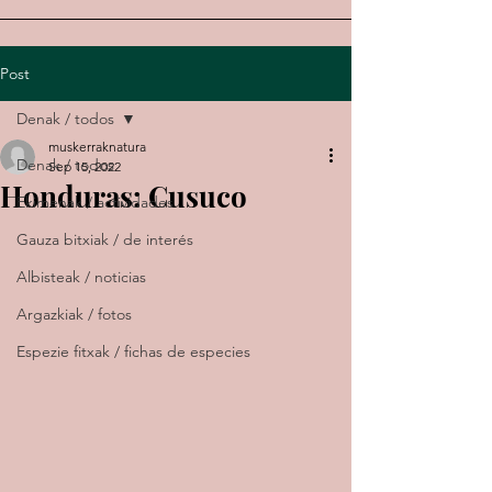
Post
Denak / todos
muskerraknatura
Denak / todos
Sep 15, 2022
Honduras: Cusuco
Ekimenak / actividades
Gauza bitxiak / de interés
Albisteak / noticias
Argazkiak / fotos
Espezie fitxak / fichas de especies