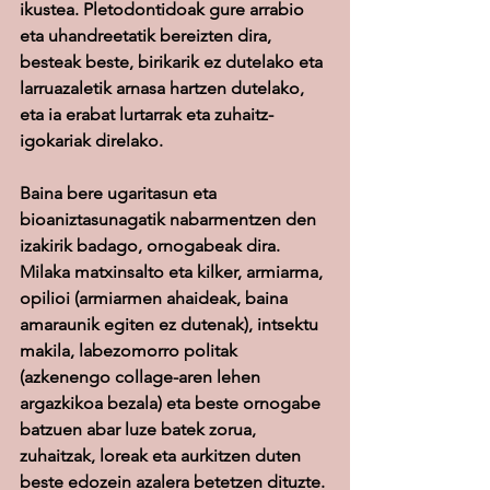
ikustea. Pletodontidoak gure arrabio 
eta uhandreetatik bereizten dira, 
besteak beste, birikarik ez dutelako eta 
larruazaletik arnasa hartzen dutelako, 
eta ia erabat lurtarrak eta zuhaitz-
igokariak direlako.
Baina bere ugaritasun eta 
bioaniztasunagatik nabarmentzen den 
izakirik badago, ornogabeak dira. 
Milaka matxinsalto eta kilker, armiarma, 
opilioi (armiarmen ahaideak, baina 
amaraunik egiten ez dutenak), intsektu 
makila, labezomorro politak 
(azkenengo collage-aren lehen 
argazkikoa bezala) eta beste ornogabe 
batzuen abar luze batek zorua, 
zuhaitzak, loreak eta aurkitzen duten 
beste edozein azalera betetzen dituzte.