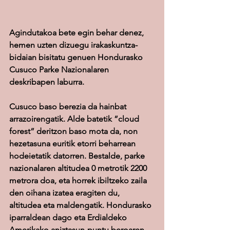
Agindutakoa bete egin behar denez, 
hemen uzten dizuegu irakaskuntza-
bidaian bisitatu genuen Hondurasko 
Cusuco Parke Nazionalaren 
deskribapen laburra.
Cusuco baso berezia da hainbat 
arrazoirengatik. Alde batetik ”cloud 
forest” deritzon baso mota da, non 
hezetasuna euritik etorri beharrean 
hodeietatik datorren. Bestalde, parke 
nazionalaren altitudea 0 metrotik 2200 
metrora doa, eta horrek ibiltzeko zaila 
den oihana izatea eragiten du, 
altitudea eta maldengatik. Hondurasko 
iparraldean dago eta Erdialdeko 
Amerikako aniztasun-puntu beroaren 