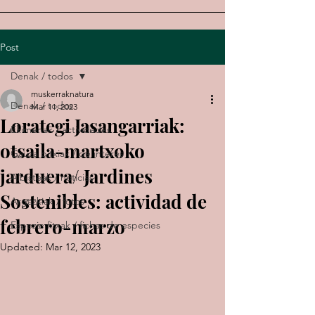
Post
Denak / todos
muskerraknatura
Denak / todos
Mar 11, 2023
Lorategi Jasangarriak:
Ekimenak / actividades
otsaila-martxoko
Gauza bitxiak / de interés
jarduera/ Jardines
Albisteak / noticias
Sostenibles: actividad de
Argazkiak / fotos
febrero-marzo
Espezie fitxak / fichas de especies
Updated:
Mar 12, 2023