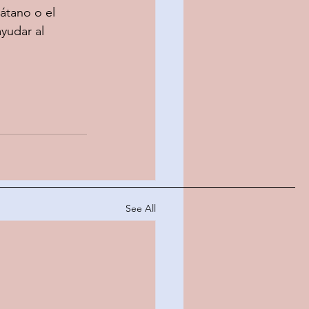
átano o el 
yudar al 
See All