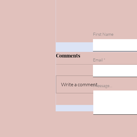
First Name
Comments
Email
Write a comment...
Message...
Errepideak / carreteras