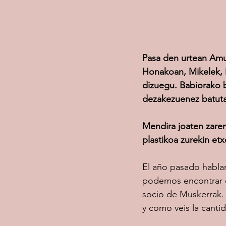
Pasa den urtean Amur
Honakoan, Mikelek, 
dizuegu. Babiorako b
dezakezuenez batuta
Mendira joaten zaren
plastikoa zurekin etx
El año pasado habla
podemos encontrar en
socio de Muskerrak.
y como veis la canti