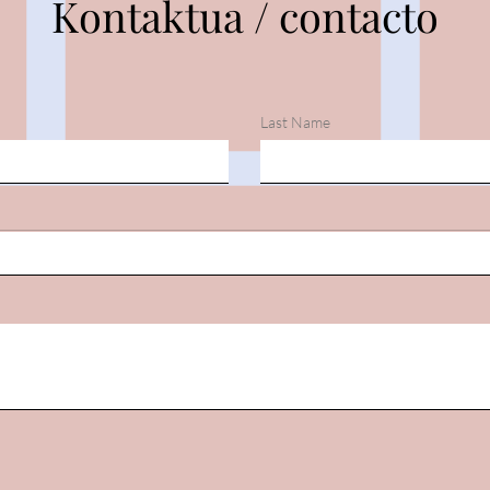
Kontaktua / contacto
Last Name
Baso-igel jauzkariaren
2023
erruteen kontaketa egiten /
2023
contando puestas de rana
ágil