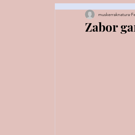
muskerraknatura
F
Espezie fitxak / fichas de especi
Zabor ga