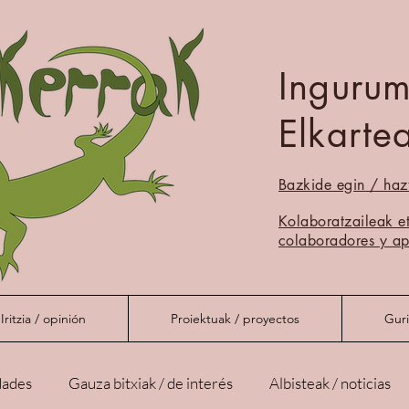
Inguru
Elkarte
Bazkide egin / haz
Muskerrak
Kolaboratzaileak e
colaboradores y ap
Iritzia / opinión
Proiektuak / proyectos
Guri
dades
Gauza bitxiak / de interés
Albisteak / noticias