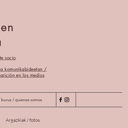
men
a
te socio
ta komunikabideetan /
arición en los medios
 buruz / quienes somos
Argazkiak / fotos