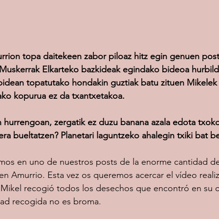
rion topa daitekeen zabor piloaz hitz egin genuen post
Muskerrak Elkarteko bazkideak egindako bideoa hurbild
idean topatutako hondakin guztiak batu zituen Mikelek 
ko kopurua ez da txantxetakoa.
 hurrengoan, zergatik ez duzu banana azala edota txoko
era bueltatzen? Planetari laguntzeko ahalegin txiki bat be
mos en uno de nuestros posts de la enorme cantidad de
 Amurrio. Esta vez os queremos acercar el vídeo realiz
 Mikel recogió todos los desechos que encontró en su c
dad recogida no es broma.