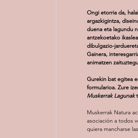
Ongi etorria da, hal
argazkigintza, disein
duena eta lagundu n
antzekoetako ikaslea
dibulgazio-jardueret
Gainera, interesgarri
animatzen zaituztegu
Gurekin bat egitea e
formularioa. Zure ize
Muskerrak Lagunak
 
Muskerrak Natura aca
asociación a todos 
quiera mancharse la