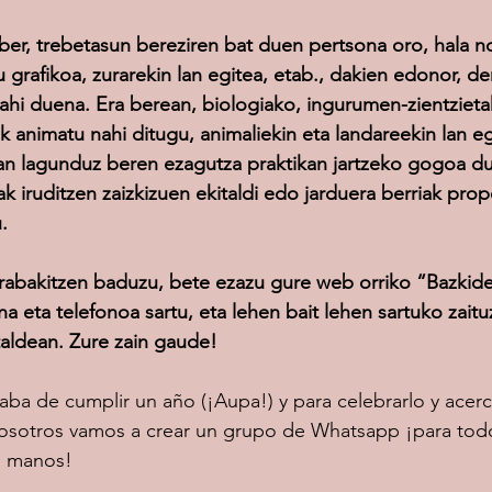
aber, trebetasun bereziren bat duen pertsona oro, hala no
u grafikoa, zurarekin lan egitea, etab., dakien edonor, de
ahi duena. Era berean, biologiako, ingurumen-zientziet
k animatu nahi ditugu, animaliekin eta landareekin lan e
an lagunduz beren ezagutza praktikan jartzeko gogoa du
ak iruditzen zaizkizuen ekitaldi edo jarduera berriak pro
.
rabakitzen baduzu, bete ezazu gure web orriko “Bazkide
na eta telefonoa sartu, eta lehen bait lehen sartuko zait
taldean. Zure zain gaude!
ba de cumplir un año (¡Aupa!) y para celebrarlo y acerca
vosotros vamos a crear un grupo de Whatsapp ¡para tod
s manos!