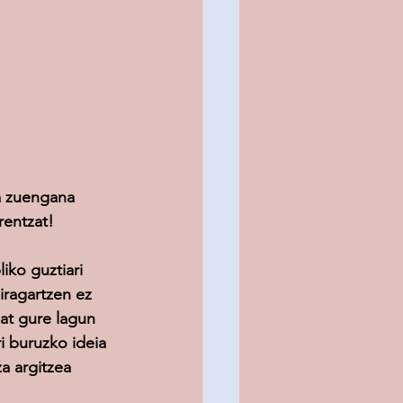
a zuengana 
rentzat!
iko guztiari 
iragartzen ez 
at gure lagun 
i buruzko ideia 
a argitzea 