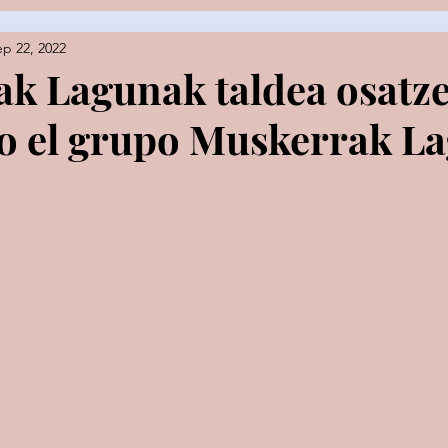
ep 22, 2022
es
k Lagunak taldea osatz
o el grupo Muskerrak L