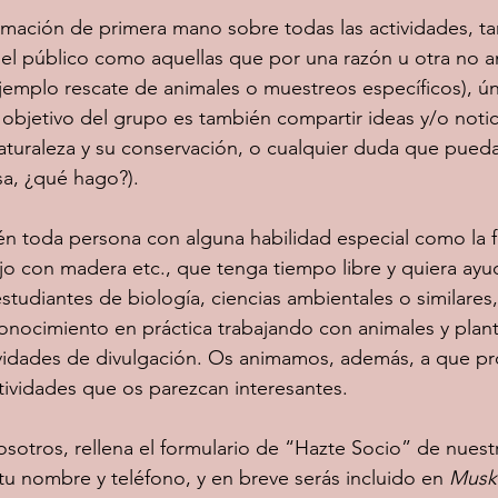
ormación de primera mano sobre todas las actividades, ta
l público como aquellas que por una razón u otra no 
jemplo rescate de animales o muestreos específicos), ún
objetivo del grupo es también compartir ideas y/o notic
aturaleza y su conservación, o cualquier duda que pueda
sa, ¿qué hago?).  
n toda persona con alguna habilidad especial como la fo
ajo con madera etc., que tenga tiempo libre y quiera ayud
tudiantes de biología, ciencias ambientales o similares
nocimiento en práctica trabajando con animales y plant
vidades de divulgación. Os animamos, además, a que p
ividades que os parezcan interesantes.   
nosotros, rellena el formulario de “Hazte Socio” de nues
u nombre y teléfono, y en breve serás incluido en 
Musk