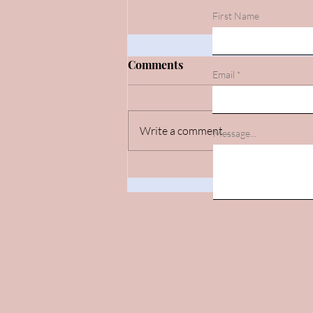
First Name
Comments
Email
Write a comment...
Message...
Errepideak / carreteras