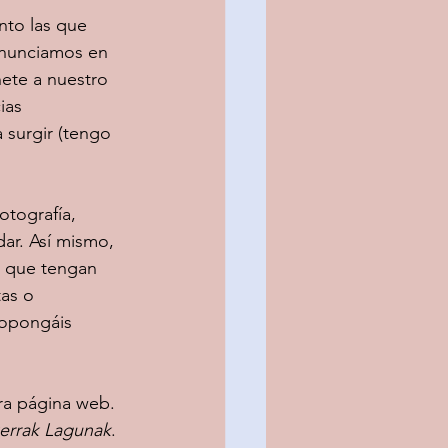
nto las que 
anunciamos en 
ete a nuestro 
ias 
 surgir (tengo 
tografía, 
ar. Así mismo, 
, que tengan 
as o 
ropongáis 
tra página web. 
errak Lagunak
. 