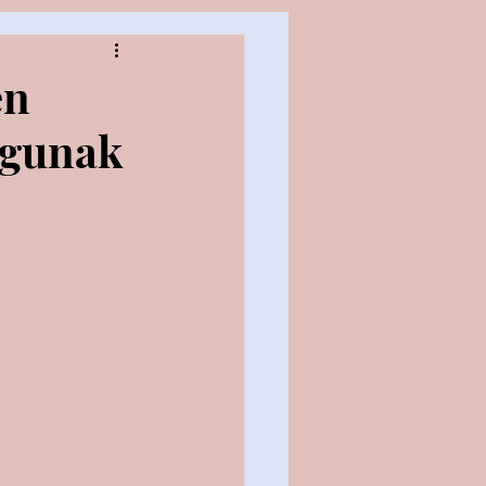
en
agunak