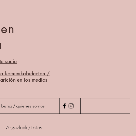
men
a
te socio
ta komunikabideetan /
arición en los medios
 buruz / quienes somos
Argazkiak / fotos