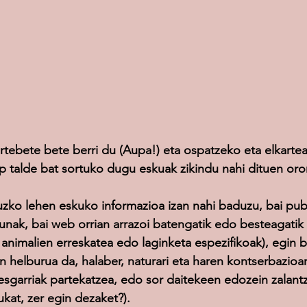
urtebete bete berri du (Aupa!) eta ospatzeko eta elkarte
 talde bat sortuko dugu eskuak zikindu nahi dituen oro
uzko lehen eskuko informazioa izan nahi baduzu, bai publ
nak, bai web orrian arrazoi batengatik edo besteagatik 
 animalien erreskatea edo laginketa espezifikoak), egin b
n helburua da, halaber, naturari eta haren kontserbazioar
resgarriak partekatzea, edo sor daitekeen edozein zalantz
kat, zer egin dezaket?).