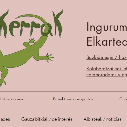
Inguru
Elkarte
Bazkide egin / haz
Muskerrak
Kolaboratzaileak e
colaboradores y ap
Iritzia / opinión
Proiektuak / proyectos
Guri
dades
Gauza bitxiak / de interés
Albisteak / noticias