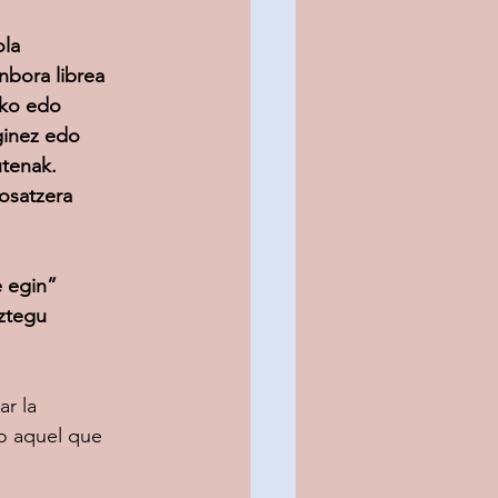
la 
nbora librea 
ako edo 
ginez edo 
tenak. 
posatzera 
 egin” 
uztegu 
r la 
o aquel que 