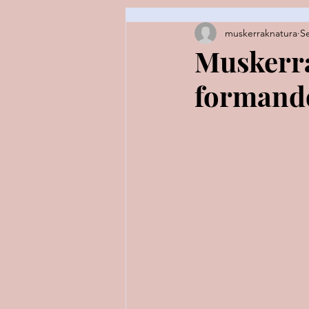
muskerraknatura
S
Espezie fitxak / fichas de especi
Muskerra
formand