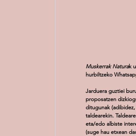
Muskerrak Natura
k 
hurbiltzeko Whatsapp
Jarduera guztiei bur
proposatzen dizkiogu
ditugunak (adibidez,
taldearekin. Taldeare
eta/edo albiste inte
(suge hau etxean dau